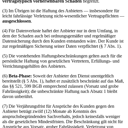
vertragstypisch vorhersehbaren Schaden
begrenzt.
(3) Im Übrigen ist die Haftung des Anbieters — insbesondere für
leicht fahrlässige Verletzung nicht-wesentlicher Vertragspflichten —
ausgeschlossen
.
(4) Für Datenverluste haftet der Anbieter nur in dem Umfang, in
dem der Schaden auch bei ordnungsgemäßer und regelmäßiger
Datensicherung durch den Kunden entstanden wäre. Der Kunde ist
zur regelmäßigen Sicherung seiner Daten verpflichtet (§ 7 Abs. 1).
(5) Die vorstehenden Haftungsbeschränkungen gelten auch für die
persönliche Haftung von gesetzlichen Vertretern, Erfüllungs- und
Verrichtungsgehilfen des Anbieters.
(6)
Beta-Phase:
Soweit der Anbieter den Dienst unentgeltlich
bereitstellt (§ 5 Abs. 1), haftet er zusätzlich beschränkt auf das Maß,
das §§ 521, 599 BGB entsprechend zulassen (Vorsatz und grobe
Fahrlässigkeit); die unbeschränkte Haftung nach Absatz 1 bleibt
davon unberührt.
(7) Die Verjährungsfrist für Ansprüche des Kunden gegen den
Anbieter beträgt zwölf (12) Monate ab Kenntnis des
anspruchsbegründenden Sachverhalts, jedoch keinesfalls weniger
als die gesetzlichen Mindestfristen. Die Beschränkung gilt nicht für
Ansprüche aus Vorsatz, grober Fahrlässigkeit, Verletzung von